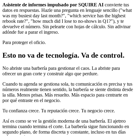
Asistente de informes impulsado por SQUIRE AI
convierte tus
datos en respuestas. Hazle una pregunta en lenguaje sencillo ("what
was my busiest day last month?", "which service has the highest
rebook rate?", "how much did I lose to no-shows in Q1?"), y te
devuelve el número. Sin pelearte con hojas de cálculo. Sin adivinar
adónde fue a parar el ingreso.
Para proteger el oficio.
Esto no va de tecnología. Va de control.
No abriste una barbería para gestionar el caos. La abriste para
ofrecer un gran corte y construir algo que perdure.
Cuando tu agenda se gestiona sola, tu comunicación es precisa y tus
números realmente tienen sentido, la barbería se siente distinta desde
la silla. Menos prisas. Más resuelto. Más espacio para centrarte en
por qué entraste en el negocio.
Tu confianza crece. Tu reputación crece. Tu negocio crece.
Así es como se ve la gestión moderna de una barbería. El ajetreo
termina cuando termina el corte. La barbería sigue funcionando en
segundo plano, de forma discreta y constante, incluso en tus días